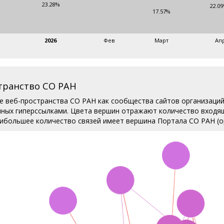
23.28%
22.0
17.57%
2026
Фев
Март
Ап
транство СО РАН
 веб-пространства СО РАН как сообщества сайтов организаций
нных гиперссылками. Цвета вершин отражают количество входящ
аибольшее количество связей имеет вершина Портала СО РАН (о