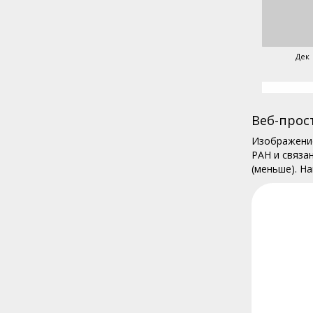
Дек
Веб-прос
Изображение
РАН и связа
(меньше). Н