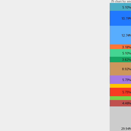
JS chart by am
5.10%
10.19
12.74
3.18%
5.10%
3.82%
8.92%
5.73%
5.73%
4.46%
29.94