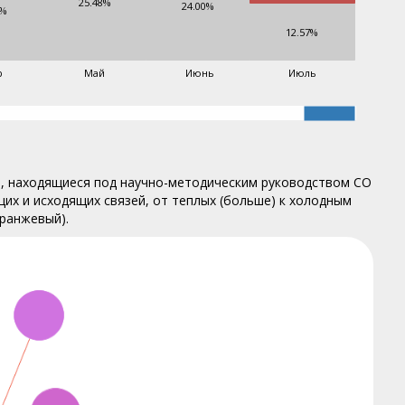
25.48%
24.00%
9%
12.57%
р
Май
Июнь
Июль
, находящиеся под научно-методическим руководством СО
их и исходящих связей, от теплых (больше) к холодным
ранжевый).