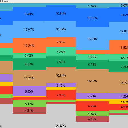
Charts
3.07
3.38%
10.94%
9.48%
9.82
%
13.51%
10.94%
12.07%
12.8
%
15.54%
7.03%
10.34%
9.82
6.25%
3.45%
4.05%
4.91
7.81%
8.62%
6.76%
7.36
10.94%
11.21%
16.22%
14.7
3.13%
6.90%
7.03%
4.73%
4.29
3.07
5.17%
6.76%
4.29
4.31%
3.38%
4.05%
%
29.69%