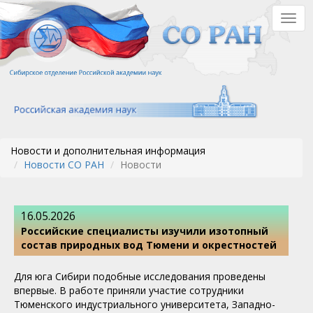
Перейти
Togg
к
navig
основному
содержанию
Новости и дополнительная информация
Новости СО РАН
Новости
16.05.2026
Российские специалисты изучили изотопный
состав природных вод Тюмени и окрестностей
Для юга Сибири подобные исследования проведены
впервые. В работе приняли участие сотрудники
Тюменского индустриального университета, Западно-