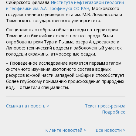
Сибирского филиала
Института нефтегазовой геологии
и геофизики им. А.А. Трофимука СО РАН
, Московского
государственного университета им. М.В. Ломоносова и
Тюменского государственного университета.
Специалисты отобрали образцы воды на территории
Тюмени и в ближайших окрестностях города. Были
опробованы реки Тура и Пышма; озёра Андреевское и
Липовое; технический водоём и заболоченный участок;
колодец и скважины; атмосферные осадки.
– Проведённое исследование является первым этапом
системного изучения изотопного состава водных
ресурсов южной части Западной Сибири и способствует
более глубокому пониманию происхождения природных
вод, – отметили специалисты.
Ссылка на новость >
Текст пресс-релиза
Подробнее
К ленте новостей >
Все новости >