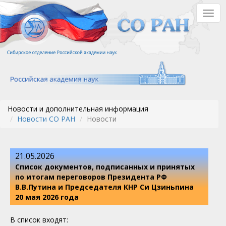
Перейти
Togg
к
navig
основному
содержанию
Новости и дополнительная информация
Новости СО РАН
Новости
21.05.2026
Список документов, подписанных и принятых
по итогам переговоров Президента РФ
В.В.Путина и Председателя КНР Си Цзиньпина
20 мая 2026 года
В список входят: