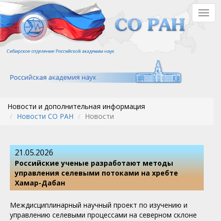
Перейти
Togg
к
navig
основному
содержанию
Новости и дополнительная информация
Новости СО РАН
Новости
21.05.2026
Российские ученые разработают методы
управления селевыми потоками на хребте
Хамар-Дабан
Междисциплинарный научный проект по изучению и
управлению селевыми процессами на северном склоне