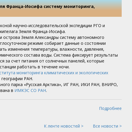
мля Франца-Иосифа систему мониторинга,
ексной научно-исследовательской экспедиции РГО и
хипелага Земля Франца-Иосифа.
ти острова Земля Александры систему автономного
руглосуточном режиме собирает данные о состоянии
ать изменения температуры, влажности, давления,
химического состава воды. Система фиксирует результаты
ся за счет питания от солнечных панелей, которые
станции работать в течение ночи.
ститута мониторинга климатических и экологических
е географии РАН.
ьного парка «Русская Арктика», ИГ РАН, ИКИ РАН, ВНИРО,
ована в
ИМКЭС СО РАН
.
Подробнее
К ленте новостей >
Все новости >