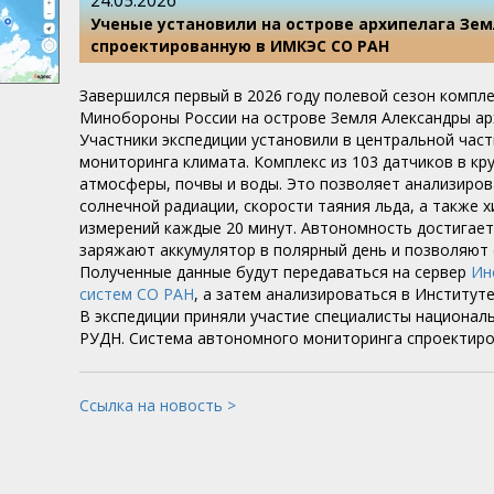
24.05.2026
Ученые установили на острове архипелага Зе
спроектированную в ИМКЭС СО РАН
Завершился первый в 2026 году полевой сезон компл
Минобороны России на острове Земля Александры ар
Участники экспедиции установили в центральной час
мониторинга климата. Комплекс из 103 датчиков в к
атмосферы, почвы и воды. Это позволяет анализиров
солнечной радиации, скорости таяния льда, а также 
измерений каждые 20 минут. Автономность достигает
заряжают аккумулятор в полярный день и позволяют 
Полученные данные будут передаваться на сервер
Ин
систем СО РАН
, а затем анализироваться в Институт
В экспедиции приняли участие специалисты национал
РУДН. Система автономного мониторинга спроектир
Ссылка на новость >