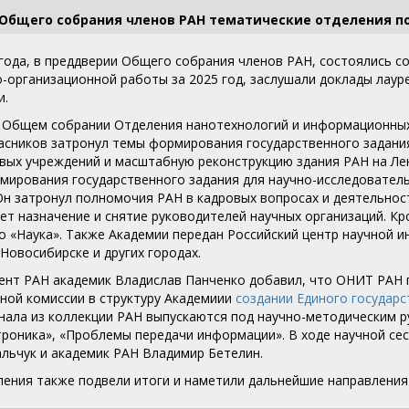
 Общего собрания членов РАН тематические отделения п
 года, в преддверии Общего собрания членов РАН, состоялись с
о-организационной работы за 2025 год, заслушали доклады лаур
и.
 Общем собрании Отделения нанотехнологий и информационных
асников затронул темы формирования государственного задания
вых учреждений и масштабную реконструкцию здания РАН на Лен
мирования государственного задания для научно-исследователь
 Он затронул полномочия РАН в кадровых вопросах и деятельно
ет назначение и снятие руководителей научных организаций. Кро
о «Наука». Также Академии передан Российский центр научной и
Новосибирске и других городах.
ент РАН академик Владислав Панченко добавил, что ОНИТ РАН 
ной комиссии в структуру Академиии
создании Единого государс
нала из коллекции РАН выпускаются под научно-методическим 
роника», «Проблемы передачи информации». В ходе научной сес
льчук и академик РАН Владимир Бетелин.
ления также подвели итоги и наметили дальнейшие направления