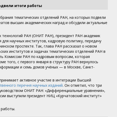
одвели итоги работы
обрания тематических отделений РАН, на которых подвели
еатов высших академических наград и обсудили актуальные
 технологий РАН (ОНИТ РАН), президент РАН академик
 для научных институтов, кадровую политику, передачу
инском проспекте. Так, глава РАН рассказал о новом
ских институтов и задачах тематических отделений РАН в
сть Комиссии РАН по кадровым вопросам, которая
ме того, с первого января в структуру РАН вернулось
нформации и семь домов учёных — в Москве, Санкт-
принимает активное участие в интеграции Высшей
твенного перечня научных изданий
. Он отметил, что три
руководством ОНИТ РАН: «Дифференциальные уравнения»,
сии выступили президент НИЦ «Курчатовский институт»
 работы.