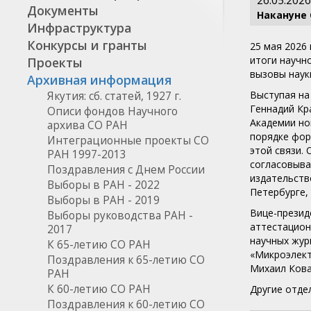
26.05.2026
Документы
Накануне
Инфраструктура
Конкурсы и гранты
25 мая 2026
итоги научн
Проекты
вызовы наук
Архивная информация
Выступая на
Якутия: сб. статей, 1927 г.
Геннадий Кр
Описи фондов Научного
Академии но
архива СО РАН
порядке фор
Интеграционные проекты СО
этой связи.
РАН 1997-2013
согласовыва
Поздравления с Днем России
издательств
Выборы в РАН - 2022
Петербурге, 
Выборы в РАН - 2019
Вице-презид
Выборы руководства РАН -
аттестацион
2017
научных жур
К 65-летию СО РАН
«Микроэлект
Поздравления к 65-летию СО
Михаил Кова
РАН
К 60-летию СО РАН
Другие отде
Поздравления к 60-летию СО