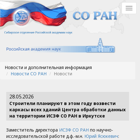
Перейти
Togg
к
navig
основному
содержанию
Новости и дополнительная информация
Новости СО РАН
Новости
28.05.2026
Строители планируют в этом году возвести
каркасы всех зданий Центра обработки данных
на территории ИСЗФ СО РАН в Иркутске
Заместитель директора
ИСЗФ СО РАН
по научно-
исследовательской работе д.ф.-м.н.
Юрий Ясюкевич
: