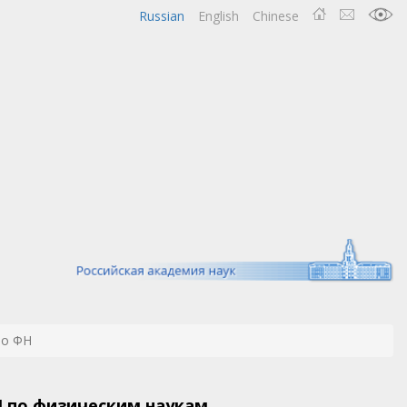
Russian
English
Chinese
по ФН
 по физическим наукам