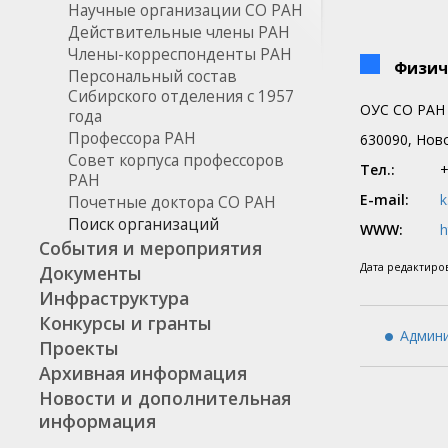
Научные организации СО РАН
Действительные члены РАН
Члены-корреспонденты РАН
Физич
Персональный состав
Сибирского отделения с 1957
ОУС СО РАН
года
Профессора РАН
630090, Ново
Совет корпуса профессоров
Тел.:
+
РАН
E-mail:
k
Почетные доктора СО РАН
Поиск организаций
WWW:
h
События и мероприятия
Дата редактир
Документы
Инфраструктура
Конкурсы и гранты
Админи
Проекты
Архивная информация
Новости и дополнительная
информация